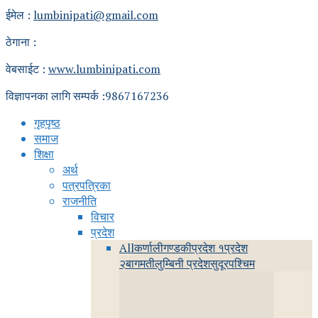
ईमेल :
lumbinipati@gmail.com
ठेगाना :
वेबसाईट :
www.lumbinipati.com
विज्ञापनका लागि सम्पर्क :9867167236
गृहपृष्ठ
समाज
शिक्षा
अर्थ
पत्रपत्रिका
राजनीति
विचार
प्रदेश
All
कर्णाली
गण्डकी
प्रदेश १
प्रदेश
२
बागमती
लुम्बिनी प्रदेश
सुदूरपश्चिम