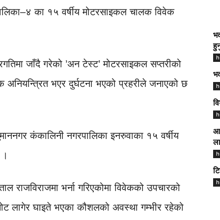
ाउँपालिका–४ का १५ वर्षीय मोटरसाइकल चालक विवेक
भद
हु
h
रगतिमा जाँदै गरेको ’अन टेस्ट’ मोटरसाइकल सप्तरीको
भद
अनियन्त्रित भएर दुर्घटना भएको प्रहरीले जनाएको छ
h
वि
h
आज
नुमाननगर कंकालिनी नगरपालिका इनरुवाका १५ वर्षीय
ला
 ।
h
टि
h
स्पताल राजविराजमा भर्ना गरिएकोमा विवेकको उपचारको
 चोट लागेर घाइते भएका कौशलको अवस्था गम्भीर रहेको