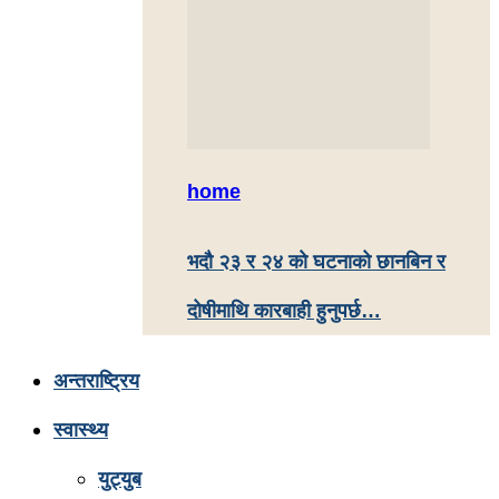
home
भदौ २३ र २४ काे घटनाको छानबिन र
दोषीमाथि कारबाही हुनुपर्छ…
अन्तराष्ट्रिय
स्वास्थ्य
युट्युब