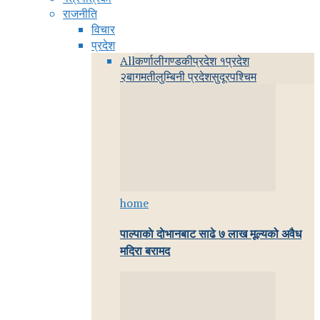
राजनीति
विचार
प्रदेश
All
कर्णाली
गण्डकी
प्रदेश १
प्रदेश
२
बागमती
लुम्बिनी प्रदेश
सुदूरपश्चिम
home
पाल्पाकाे दाेभानबाट साढे ७ लाख मूल्यको अवैध
मदिरा बरामद