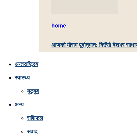
home
आजको मौसम पूर्वानुमान: दिउँसो देशभर साधा
अन्तराष्ट्रिय
स्वास्थ्य
युट्युब
अन्य
राशिफल
संवाद