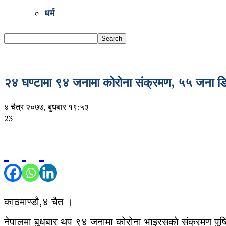
धर्म
२४ घण्टामा ९४ जनामा कोरोना संक्रमण, ५५ जना डिस
४ चैत्र २०७७, बुधबार १९:५३
23
काठमाण्डौ,४ चैत ।
नेपालमा बुधबार थप ९४ जनामा कोरोना भाइरसको संक्रमण पुष