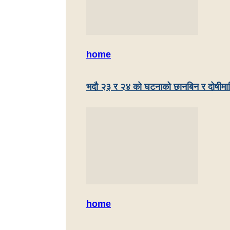
home
भदौ २३ र २४ काे घटनाको छानबिन र दोषीमाथ
home