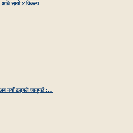
 अघि सार्‍यो ४ विकल्प
अब नयाँ ढङ्गले जानुपर्छ :…