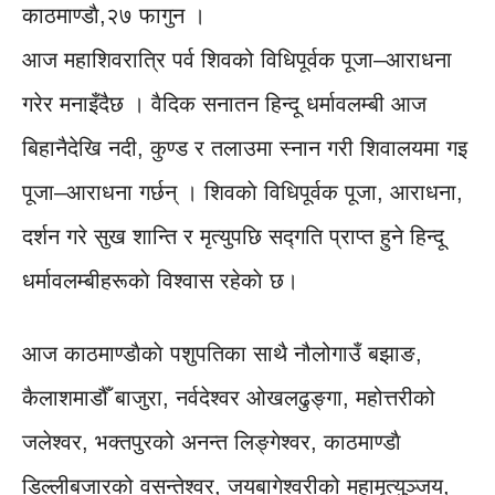
काठमाण्डाै,२७ फागुन ।
आज महाशिवरात्रि पर्व शिवको विधिपूर्वक पूजा–आराधना
गरेर मनाइँदैछ । वैदिक सनातन हिन्दू धर्मावलम्बी आज
बिहानैदेखि नदी, कुण्ड र तलाउमा स्नान गरी शिवालयमा गइ
पूजा–आराधना गर्छन् । शिवकाे विधिपूर्वक पूजा, आराधना,
दर्शन गरे सुख शान्ति र मृत्युपछि सद्गति प्राप्त हुने हिन्दू
धर्मावलम्बीहरूकाे विश्वास रहेकाे छ।
आज काठमाण्डाैकाे पशुपतिका साथै नौलोगाउँ बझाङ,
कैलाशमाडौँ बाजुरा, नर्वदेश्वर ओखलढुङ्गा, महोत्तरीको
जलेश्वर, भक्तपुरको अनन्त लिङ्गेश्वर, काठमाण्डाै
डिल्लीबजारको वसन्तेश्वर, जयबागेश्वरीको महामृत्युञ्जय,