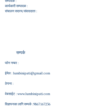
सम्पादक :
कार्यकारी सम्पादक :
संचालन सदस्य/संवाददाता :
सम्पर्क
फोन नम्बर :
ईमेल :
lumbinipati@gmail.com
ठेगाना :
वेबसाईट :
www.lumbinipati.com
विज्ञापनका लागि सम्पर्क :9867167236