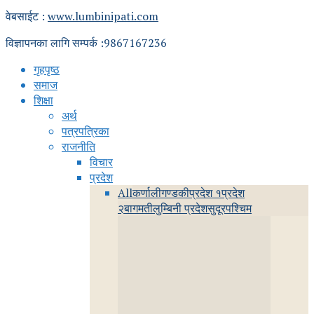
वेबसाईट :
www.lumbinipati.com
विज्ञापनका लागि सम्पर्क :9867167236
गृहपृष्ठ
समाज
शिक्षा
अर्थ
पत्रपत्रिका
राजनीति
विचार
प्रदेश
All
कर्णाली
गण्डकी
प्रदेश १
प्रदेश
२
बागमती
लुम्बिनी प्रदेश
सुदूरपश्चिम