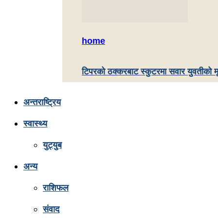
home
टिपरको ठक्करबाट स्कुटरमा सवार युवतीको मृत
अन्तराष्ट्रिय
स्वास्थ्य
युट्युब
अन्य
राशिफल
संवाद