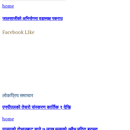
home
जालसाजीको अभियोगमा वडाध्यक्ष पक्राउ
Facebook LIke
लोकप्रिय समाचार
एनपीएलको तेस्रो संस्करण कार्तिक ९ देखि
home
पाल्पाकाे दाेभानबाट साढे ७ लाख मूल्यको अवैध मदिरा बरामद