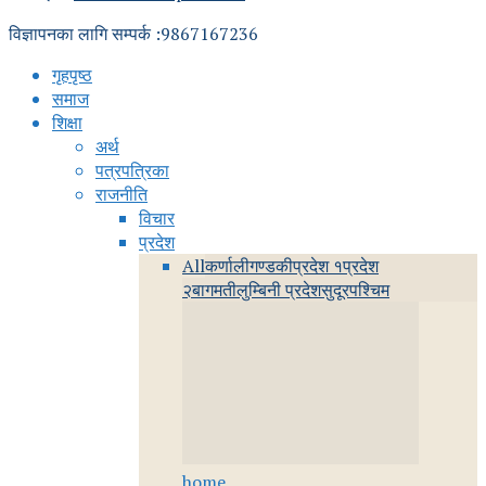
विज्ञापनका लागि सम्पर्क :9867167236
गृहपृष्ठ
समाज
शिक्षा
अर्थ
पत्रपत्रिका
राजनीति
विचार
प्रदेश
All
कर्णाली
गण्डकी
प्रदेश १
प्रदेश
२
बागमती
लुम्बिनी प्रदेश
सुदूरपश्चिम
home