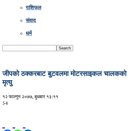
राशिफल
संवाद
धर्म
जीपको ठक्करबाट बुटवलमा मोटरसाइकल चालकको
मृत्यु
१२ फाल्गुन २०७७, बुधबार १३:११
54