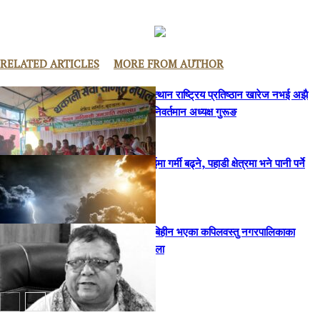
RELATED ARTICLES
MORE FROM AUTHOR
आदिवासीजनजाति उत्थान राष्ट्रिय प्रतिष्ठान खारेज नभई अझै
ससक्त बनाउनुपर्छ : निवर्तमान अध्यक्ष गुरूङ
अबका केही दिन तराईमा गर्मी बढ्ने, पहाडी क्षेत्रमा भने पानी पर्ने
अनुमान
home
शुक्रबारदेखि सम्पर्कबिहीन भएका कपिलवस्तु नगरपालिकाका
पूर्वप्रमुख सिंह मृत फेला
home