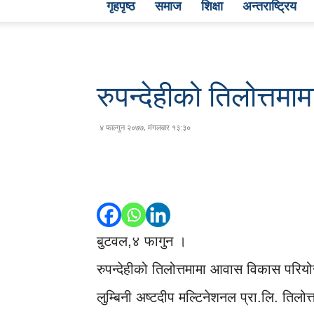
गृहपृष्ठ
समाज
शिक्षा
अन्तराष्ट्रिय
रुपन्देहीको तिलोत्तम
४ फाल्गुन २०७७, मंगलवार १३:३०
बुटवल,४ फागुन ।
रुपन्देहीको तिलोत्तमामा आवास विकास परि
लुम्बिनी अष्टदीप मल्टिनेशनल प्रा.लि. तिलो