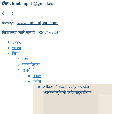
ईमेल :
lumbinipati@gmail.com
ठेगाना :
वेबसाईट :
www.lumbinipati.com
विज्ञापनका लागि सम्पर्क :9867167236
गृहपृष्ठ
समाज
शिक्षा
अर्थ
पत्रपत्रिका
राजनीति
विचार
प्रदेश
All
कर्णाली
गण्डकी
प्रदेश १
प्रदेश
२
बागमती
लुम्बिनी प्रदेश
सुदूरपश्चिम