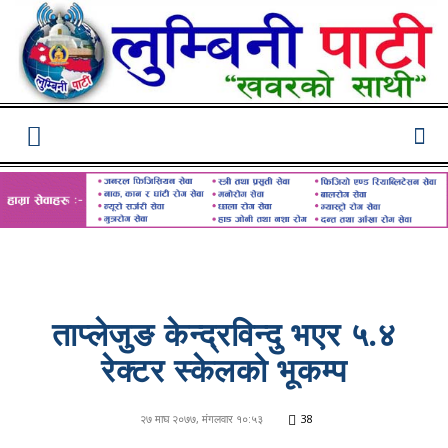
Lumbini
Pati
ताप्लेजुङ केन्द्रविन्दु भएर ५.४
रेक्टर स्केलको भूकम्प
२७ माघ २०७७, मंगलवार १०:५३
38