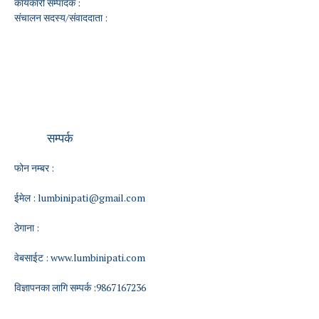
कार्यकारी सम्पादक :
संचालन सदस्य/संवाददाता :
सम्पर्क
फोन नम्बर :
ईमेल :
lumbinipati@gmail.com
ठेगाना :
वेबसाईट :
www.lumbinipati.com
विज्ञापनका लागि सम्पर्क :9867167236