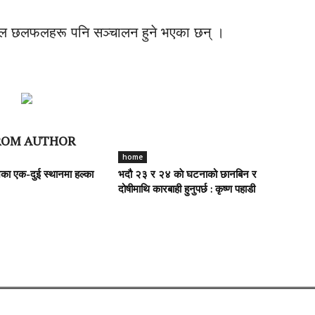
्यानल छलफलहरू पनि सञ्चालन हुने भएका छन् ।
ROM AUTHOR
home
ेशका एक-दुई स्थानमा हल्का
भदौ २३ र २४ काे घटनाको छानबिन र
दोषीमाथि कारबाही हुनुपर्छ : कृष्ण पहाडी