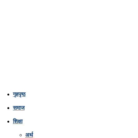
गृहपृष्ठ
Lumbini
समाज
शिक्षा
Pati
अर्थ