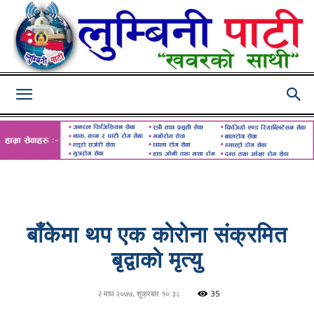
Lumbini
Pati
बाँकेमा थप एक काेराेना संक्रमित
बृद्वाकाे मृत्यु
२ माघ २०७७, शुक्रबार १०:३८
35