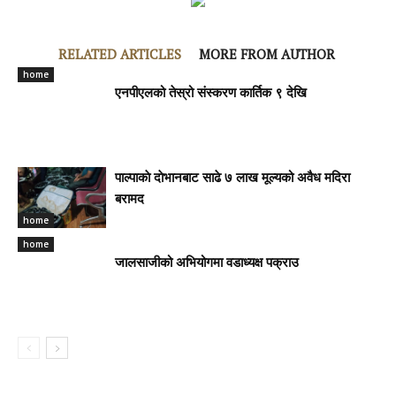
RELATED ARTICLES
MORE FROM AUTHOR
home
एनपीएलको तेस्रो संस्करण कार्तिक ९ देखि
पाल्पाकाे दाेभानबाट साढे ७ लाख मूल्यको अवैध मदिरा
बरामद
home
home
जालसाजीको अभियोगमा वडाध्यक्ष पक्राउ