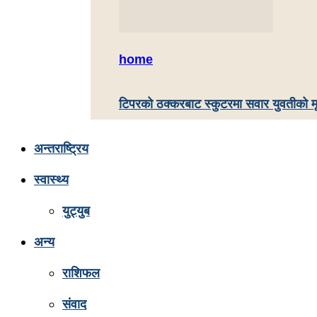
home
टिपरको ठक्करबाट स्कुटरमा सवार युवतीको मृत
अन्तराष्ट्रिय
स्वास्थ्य
युट्युब
अन्य
राशिफल
संवाद