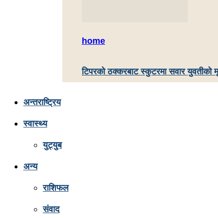
home
टिपरको ठक्करबाट स्कुटरमा सवार युवतीको मृत
अन्तराष्ट्रिय
स्वास्थ्य
युट्युब
अन्य
राशिफल
संवाद