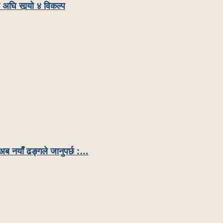
 अघि सार्‍यो ४ विकल्प
अब नयाँ ढङ्गले जानुपर्छ :…