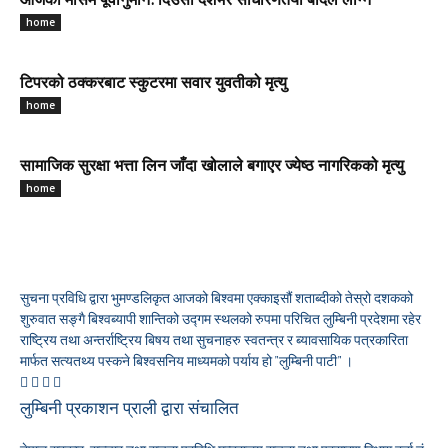
आजको मौसम पूर्वानुमान: दिउँसो देशभर साधारणतया बादल लाग्ने
home
टिपरको ठक्करबाट स्कुटरमा सवार युवतीको मृत्यु
home
सामाजिक सुरक्षा भत्ता लिन जाँदा खोलाले बगाएर ज्येष्ठ नागरिकको मृत्यु
home
सुचना प्रविधि द्वारा भुमण्डलिकृत आजको बिश्वमा एक्काइसौं शताब्दीको तेस्रो दशकको
शुरुवात सङ्गै बिश्वब्यापी शान्तिको उद्गम स्थलको रुपमा परिचित लुम्बिनी प्रदेशमा रहेर
राष्ट्रिय तथा अन्तर्राष्ट्रिय बिषय तथा सुचनाहरु स्वतन्त्र र ब्यावसायिक पत्रकारिता
मार्फत सत्यतथ्य पस्कने बिश्वसनिय माध्यमको पर्याय हो "लुम्बिनी पाटी" ।
लुम्बिनी प्रकाशन प्राली द्वारा संचालित