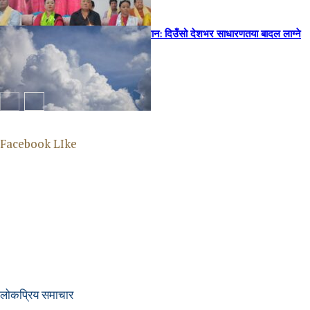
home
आजको मौसम पूर्वानुमान: दिउँसो देशभर साधारणतया बादल लाग्ने
home
home
Facebook LIke
लोकप्रिय समाचार