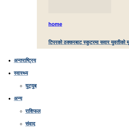
home
टिपरको ठक्करबाट स्कुटरमा सवार युवतीको मृत
अन्तराष्ट्रिय
स्वास्थ्य
युट्युब
अन्य
राशिफल
संवाद