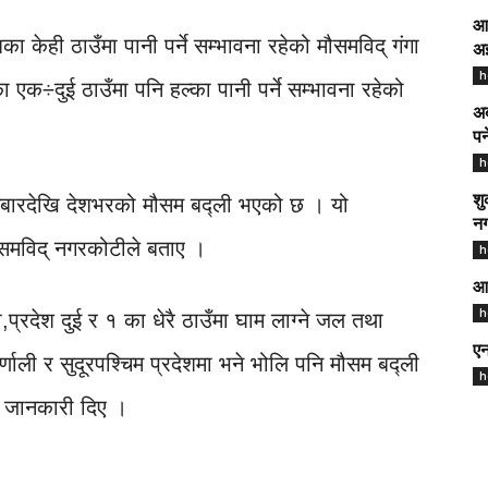
आद
शका केही ठाउँमा पानी पर्ने सम्भावना रहेको मौसमविद् गंगा
अझ
h
 एक÷दुई ठाउँमा पनि हल्का पानी पर्ने सम्भावना रहेको
अब
पर
h
तबारदेखि देशभरको मौसम बद्ली भएको छ । यो
शु
नग
मौसमविद् नगरकोटीले बताए ।
h
आज
h
,प्रदेश दुई र १ का धेरै ठाउँमा घाम लाग्ने जल तथा
एन
र्णाली र सुदूरपश्चिम प्रदेशमा भने भोलि पनि मौसम बद्ली
h
े जानकारी दिए ।