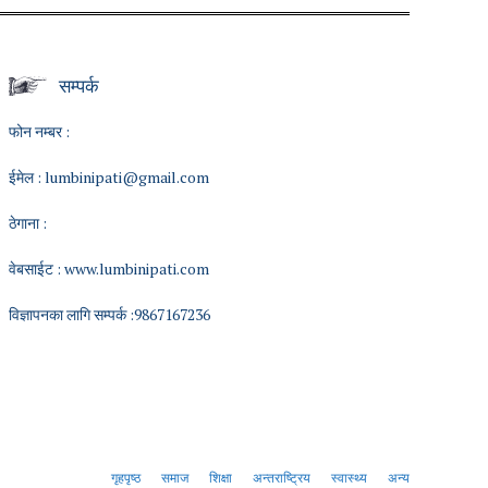
सम्पर्क
फोन नम्बर :
ईमेल :
lumbinipati@gmail.com
ठेगाना :
वेबसाईट :
www.lumbinipati.com
विज्ञापनका लागि सम्पर्क :9867167236
गृहपृष्ठ
समाज
शिक्षा
अन्तराष्ट्रिय
स्वास्थ्य
अन्य