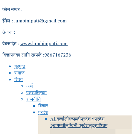
फोन नम्बर :
ईमेल :
lumbinipati@gmail.com
ठेगाना :
वेबसाईट :
www.lumbinipati.com
विज्ञापनका लागि सम्पर्क :9867167236
गृहपृष्ठ
समाज
शिक्षा
अर्थ
पत्रपत्रिका
राजनीति
विचार
प्रदेश
All
कर्णाली
गण्डकी
प्रदेश १
प्रदेश
२
बागमती
लुम्बिनी प्रदेश
सुदूरपश्चिम