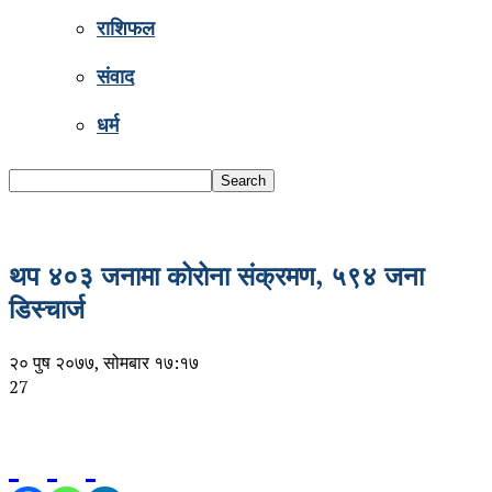
राशिफल
संवाद
धर्म
थप ४०३ जनामा कोरोना संक्रमण, ५९४ जना
डिस्चार्ज
२० पुष २०७७, सोमबार १७:१७
27