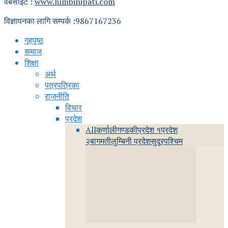
वेबसाईट :
www.lumbinipati.com
विज्ञापनका लागि सम्पर्क :9867167236
गृहपृष्ठ
समाज
शिक्षा
अर्थ
पत्रपत्रिका
राजनीति
विचार
प्रदेश
All
कर्णाली
गण्डकी
प्रदेश १
प्रदेश
२
बागमती
लुम्बिनी प्रदेश
सुदूरपश्चिम