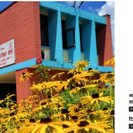
आज
ला
h
टि
h