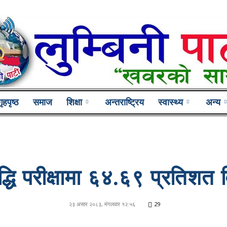
गृहपृष्ठ
समाज
शिक्षा
अन्तराष्ट्रिय
स्वास्थ्य
अन्य
Lumbini
्धि परीक्षामा ६४.६९ प्रतिशत विद्य
Pati
२३ असार २०८३, मंगलवार १२:५६
29