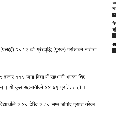
सा
ना
h
वि
सु
h
आज
ीक्षा (एसईई) २०८२ को ग्रेडवृद्धि (पूरक) परीक्षाको नतिजा
h
ाख २९ हजार ११४ जना विद्यार्थी सहभागी भएका थिए ।
 छन् । यो कुल सहभागीको ६४.६९ प्रतिशत हो ।
्यार्थीले २.४० देखि २.८० सम्म जीपीए प्राप्त गरेका