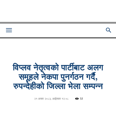
Lumbini
Pati
विप्लव नेतृत्वको पार्टीबाट अलग
समूहले नेकपा पुनर्गठन गर्दै,
रुपन्देहीको जिल्ला भेला सम्पन्न
२१ असार २०८३, आईतवार १२:०८
51