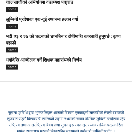
जालसाजीको अभियोगमा वडाध्यक्ष पक्राउ
home
लुम्बिनी प्रदेशका एक-दुई स्थानमा हल्का वर्षा
home
भदौ २३ र २४ काे घटनाको छानबिन र दोषीमाथि कारबाही हुनुपर्छ : कृष्ण
पहाडी
home
भदौदेखि आन्दोलन गर्ने शिक्षक महासंघको निर्णय
home
सुचना प्रविधि द्वारा भुमण्डलिकृत आजको बिश्वमा एक्काइसौं शताब्दीको तेस्रो दशकको
शुरुवात सङ्गै बिश्वब्यापी शान्तिको उद्गम स्थलको रुपमा परिचित लुम्बिनी प्रदेशमा रहेर
राष्ट्रिय तथा अन्तर्राष्ट्रिय बिषय तथा सुचनाहरु स्वतन्त्र र ब्यावसायिक पत्रकारिता
मार्फत सत्यतथ्य पस्कने बिश्वसनिय माध्यमको पर्याय हो "लुम्बिनी पाटी" ।