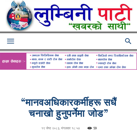
Lumbini
Pati
“मानवअधिकारकर्मीहरू सधैं
चनाखो हुनुपर्नेमा जाेड”
१९ जेष्ठ २०८३, मंगलवार १८:५४
59