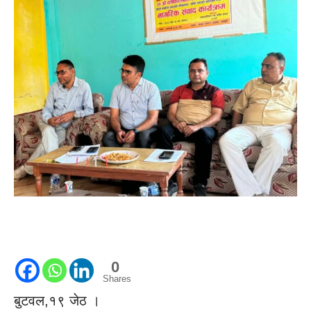
0
Shares
बुटवल,१९ जेठ ।