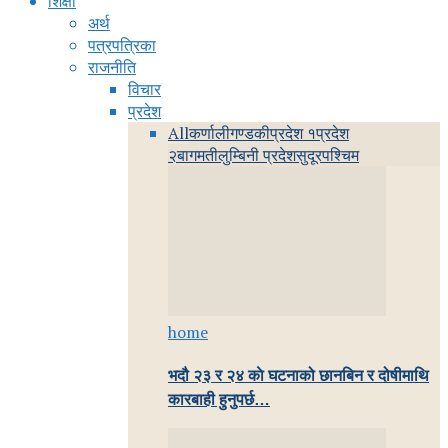
शिक्षा
अर्थ
पत्रपत्रिका
राजनीति
विचार
प्रदेश
All
कर्णाली
गण्डकी
प्रदेश १
प्रदेश
२
बागमती
लुम्बिनी प्रदेश
सुदूरपश्चिम
home
भदौ २३ र २४ काे घटनाको छानबिन र दोषीमाथि
कारबाही हुनुपर्छ…