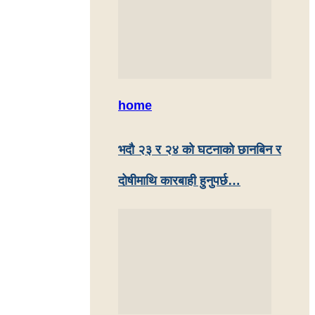
home
भदौ २३ र २४ काे घटनाको छानबिन र
दोषीमाथि कारबाही हुनुपर्छ…