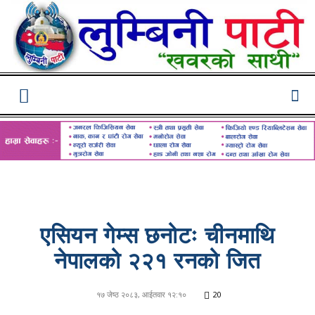
Lumbini
Pati
एसियन गेम्स छनोटः चीनमाथि
नेपालको २२१ रनको जित
१७ जेष्ठ २०८३, आईतवार १२:१०
20