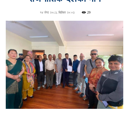
१४ जेष्ठ २०८३, बिहीबार २०:०३
29