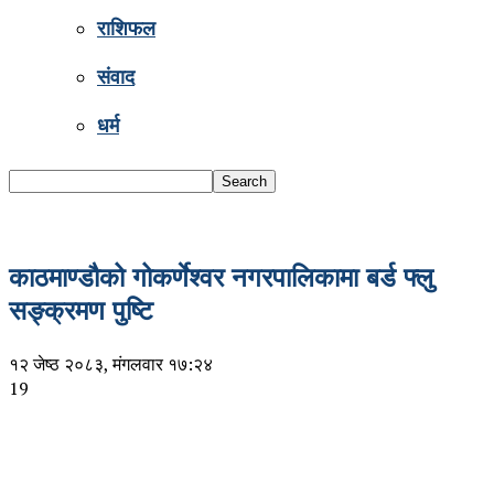
राशिफल
संवाद
धर्म
काठमाण्डौको गोकर्णेश्वर नगरपालिकामा बर्ड फ्लु
सङ्क्रमण पुष्टि
१२ जेष्ठ २०८३, मंगलवार १७:२४
19