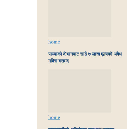
home
पाल्पाकाे दाेभानबाट साढे ७ लाख मूल्यको अवैध
मदिरा बरामद
home