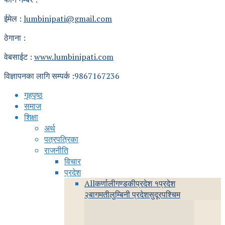
ईमेल :
lumbinipati@gmail.com
ठेगाना :
वेबसाईट :
www.lumbinipati.com
विज्ञापनका लागि सम्पर्क :9867167236
गृहपृष्ठ
समाज
शिक्षा
अर्थ
पत्रपत्रिका
राजनीति
विचार
प्रदेश
All
कर्णाली
गण्डकी
प्रदेश १
प्रदेश
२
बागमती
लुम्बिनी प्रदेश
सुदूरपश्चिम