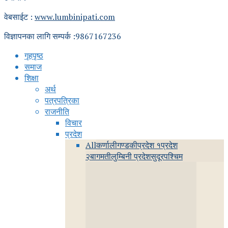
वेबसाईट :
www.lumbinipati.com
विज्ञापनका लागि सम्पर्क :9867167236
गृहपृष्ठ
समाज
शिक्षा
अर्थ
पत्रपत्रिका
राजनीति
विचार
प्रदेश
All
कर्णाली
गण्डकी
प्रदेश १
प्रदेश
२
बागमती
लुम्बिनी प्रदेश
सुदूरपश्चिम