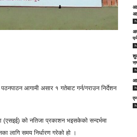
आद
अझ
h
अब
पर
h
शु
नग
h
आज
को पठनपाठन आगामी असार १ गतेबाट गर्न/गराउन निर्देशन
h
एन
h
क्षा (एसइई) को नतिजा प्रकाशन भइसकेको सन्दर्भमा
नका लागि समय निर्धारण गरेको हो ।