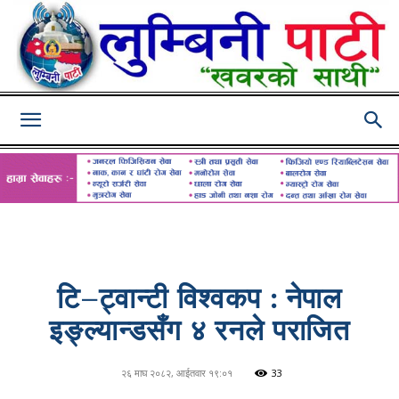
Lumbini
Pati
टि–ट्वान्टी विश्वकप : नेपाल
इङ्ल्यान्डसँग ४ रनले पराजित
२६ माघ २०८२, आईतवार १९:०१
33