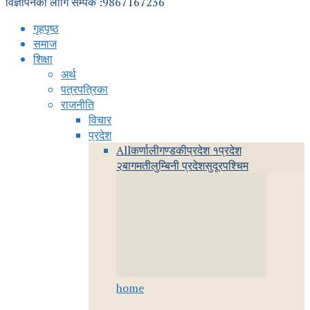
विज्ञापनका लागि सम्पर्क :9867167236
गृहपृष्ठ
समाज
शिक्षा
अर्थ
पत्रपत्रिका
राजनीति
विचार
प्रदेश
All
कर्णाली
गण्डकी
प्रदेश १
प्रदेश
२
बागमती
लुम्बिनी प्रदेश
सुदूरपश्चिम
home