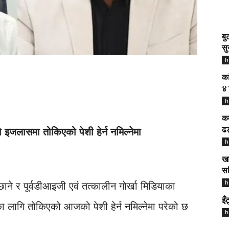
बु
सु
h
का
४ 
h
कम
 इजलासमा तोकिएको पेशी हेर्न नमिल्नेमा
ढङ
h
खा
सम
h
िछाने र पूर्वडीआइजी एवं तत्कालीन गोर्खा मिडियाका
इँ
ा लागि तोकिएको आजको पेशी हेर्न नमिल्नेमा परेको छ
h