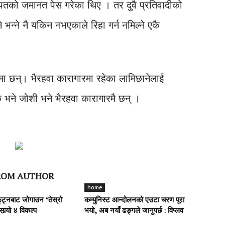
बापतको जमानत पेस गरेका थिए । तर दुवै प्रतिवादीको
न्ने नै यकिन नभएकाले रिहा गर्न नमिल्ने एकै
गारमा छन्। भैरहवा कारागारमा रहेका लामिछानेलाई
 भने जोशी भने भैरहवा कारागारमै छन् ।
ROM AUTHOR
home
फुट्नबाट जोगाउन ‘तेस्रो
कम्युनिस्ट आन्दोलनको एउटा चरण पूरा
ार्‍यो ४ विकल्प
भयो, अब नयाँ ढङ्गले जानुपर्छ : विप्लव