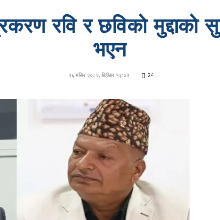
रकरण रवि र छविकाे मुद्दाकाे 
भएन
२६ मंसिर २०८२, बिहीबार १३:०२
24