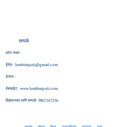
सम्पर्क
फोन नम्बर :
ईमेल :
lumbinipati@gmail.com
ठेगाना :
वेबसाईट :
www.lumbinipati.com
विज्ञापनका लागि सम्पर्क :9867167236
गृहपृष्ठ
समाज
शिक्षा
अन्तराष्ट्रिय
स्वास्थ्य
अन्य