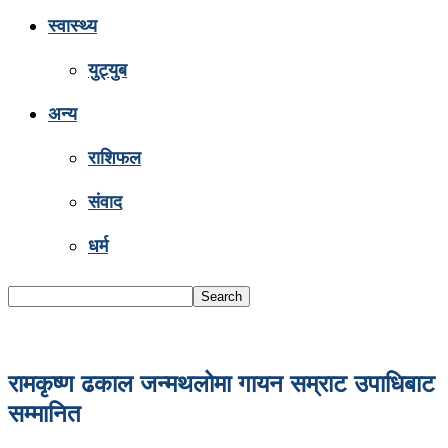
स्वास्थ्य
युट्युब
अन्य
राशिफल
संवाद
धर्म
रामकृष्ण ढकाल जन्मथलोमा गायन सम्राट उपाधिबाट
सम्मानित