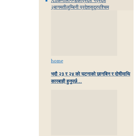
All
कर्णाली
गण्डकी
प्रदेश १
प्रदेश
२
बागमती
लुम्बिनी प्रदेश
सुदूरपश्चिम
home
भदौ २३ र २४ काे घटनाको छानबिन र दोषीमाथि
कारबाही हुनुपर्छ…