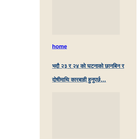
home
भदौ २३ र २४ काे घटनाको छानबिन र
दोषीमाथि कारबाही हुनुपर्छ…