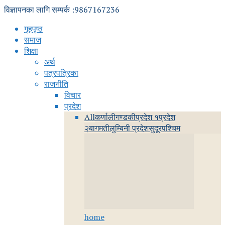
विज्ञापनका लागि सम्पर्क :9867167236
गृहपृष्ठ
समाज
शिक्षा
अर्थ
पत्रपत्रिका
राजनीति
विचार
प्रदेश
All
कर्णाली
गण्डकी
प्रदेश १
प्रदेश
२
बागमती
लुम्बिनी प्रदेश
सुदूरपश्चिम
home