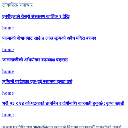
लोकप्रिय समाचार
एनपीएलको तेस्रो संस्करण कार्तिक ९ देखि
home
पाल्पाकाे दाेभानबाट साढे ७ लाख मूल्यको अवैध मदिरा बरामद
home
जालसाजीको अभियोगमा वडाध्यक्ष पक्राउ
home
लुम्बिनी प्रदेशका एक-दुई स्थानमा हल्का वर्षा
home
भदौ २३ र २४ काे घटनाको छानबिन र दोषीमाथि कारबाही हुनुपर्छ : कृष्ण पहाडी
home
सुचना प्रविधि द्वारा भुमण्डलिकृत आजको बिश्वमा एक्काइसौं शताब्दीको तेस्रो