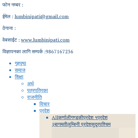
फोन नम्बर :
ईमेल :
lumbinipati@gmail.com
ठेगाना :
वेबसाईट :
www.lumbinipati.com
विज्ञापनका लागि सम्पर्क :9867167236
गृहपृष्ठ
समाज
शिक्षा
अर्थ
पत्रपत्रिका
राजनीति
विचार
प्रदेश
All
कर्णाली
गण्डकी
प्रदेश १
प्रदेश
२
बागमती
लुम्बिनी प्रदेश
सुदूरपश्चिम