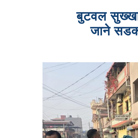
बुटवल सुख्खा
जाने सडकक