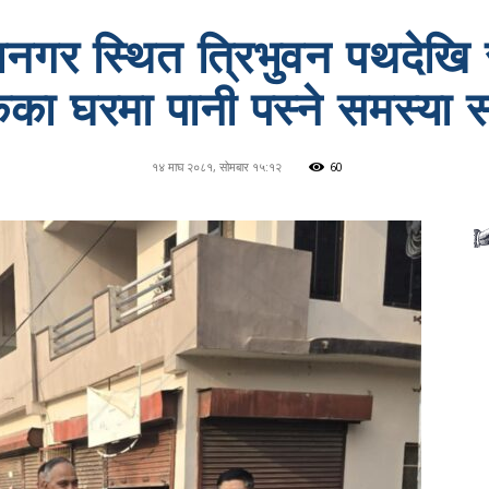
नगर स्थित त्रिभुवन पथदेखि 
ा घरमा पानी पस्ने समस्या सम
१४ माघ २०८१, सोमबार १५:१२
60