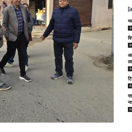
भद
h
वि
h
आज
ला
h
टि
h
सा
ना
h